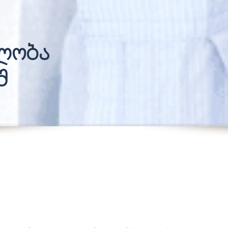
ლობა
შ