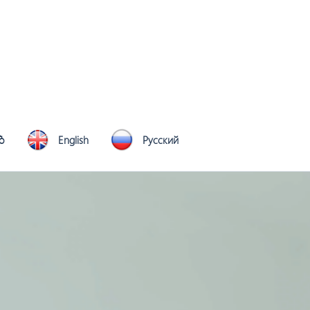
ბ
English
Русский